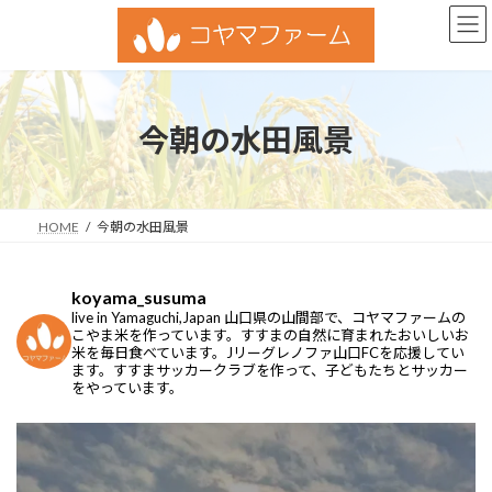
コ
ナ
ン
ビ
テ
ゲ
ン
ー
ツ
シ
へ
ョ
今朝の水田風景
ス
ン
キ
に
ッ
移
プ
動
HOME
今朝の水田風景
koyama_susuma
live in Yamaguchi,Japan
山口県の山間部で、コヤマファームの
こやま米を作っています。すすまの自然に育まれたおいしいお
米を毎日食べています。Jリーグレノファ山口FCを応援してい
ます。すすまサッカークラブを作って、子どもたちとサッカー
をやっています。